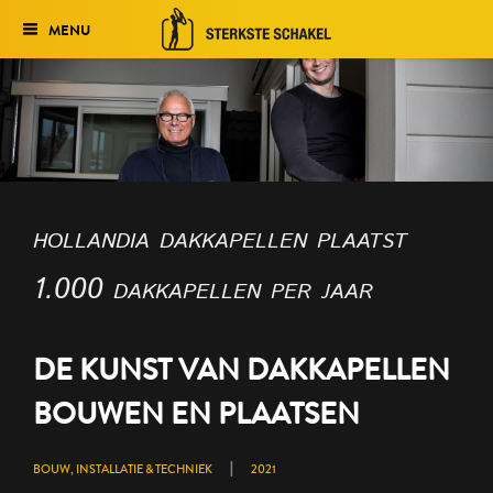
MENU
Verkiezing
Publieksprijs
Het traject
hollandia dakkapellen plaatst
Historie
1.000 dakkapellen per jaar
Genomineerden 2026
Finale Avond
DE KUNST VAN DAKKAPELLEN
Uitslag 2025
BOUWEN EN PLAATSEN
|
BOUW, INSTALLATIE & TECHNIEK
2021