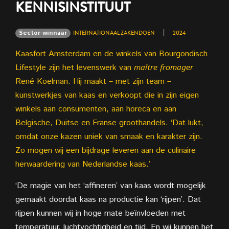
KENNISINSTITUUT
|
Sector-winnaar
INTERNATIONAAL ZAKENDOEN
2024
Kaasfort Amsterdam en de winkels van Bourgondisch
Lifestyle zijn het levenswerk van
maître fromager
René Koelman. Hij maakt – met zijn team –
kunstwerkjes van kaas en verkoopt die in zijn eigen
winkels aan consumenten, aan horeca en aan
Belgische, Duitse en Franse groothandels. ‘Dat lukt,
omdat onze kazen uniek van smaak en karakter zijn.
Zo mogen wij een bijdrage leveren aan de culinaire
herwaardering van Nederlandse kaas.’
‘De magie van het ‘affineren’ van kaas wordt mogelijk
gemaakt doordat kaas na productie kan ‘rijpen’. Dat
rijpen kunnen wij in hoge mate beïnvloeden met
temperatuur, luchtvochtigheid en tijd. En wij kunnen het