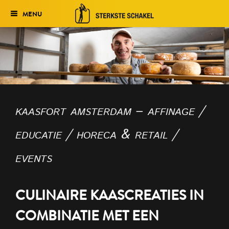
MENU
Verkiezing
Publieksprijs
Het traject
kaasfort amsterdam – affinage /
Historie
educatie / horeca & retail /
Genomineerden 2026
events
Finale Avond
Uitslag 2025
CULINAIRE KAASCREATIES IN
COMBINATIE MET EEN