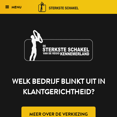
MENU
Verkiezing
Publieksprijs
Het traject
Historie
Genomineerden 2026
WELK BEDRIJF BLINKT UIT IN
Finale Avond
KLANTGERICHTHEID?
Uitslag 2025
MEER OVER DE VERKIEZING